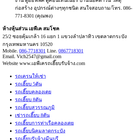
งาน ตู้ออฟฟิศ ตู้คอนเทนเนอร์ บ้านน็อคดาวน์ วัสดุ
ก่อสร้าง อุปกรณ์ต่างๆทุกชนิด สนใจสอบถาม/โทร. 086-
771-8301 (คุณพง)
ห้างหุ้นส่วน เอพีเค สมโชค
25/2 ซอยคุ้มเกล้า 16 แยก 1 แขวงลำปลาทิว เขตลาดกระบัง
กรุงเทพมหานคร 10520
Mobile.
086-7718301
Line.
0867718301
Email. Vich2547@gmail.com
Website www.เอพีเครถเฮี๊ยบรับจ้าง.com
รถเครนให้เช่า
รถเฮี๊ยบ 5ตัน
รถเฮี๊ยบคลองเตย
รถเฮี๊ยบ 8ตัน
รถเฮี๊ยบสุวรรณภูมิ
เช่ารถเฮี๊ยบ 8ตัน
รถเฮี๊ยบการท่าเรือคลองเตย
รถเฮี๊ยบนิคมลาดกระบัง
รถเฮี๊ยบรับจ้างมีนบุรี