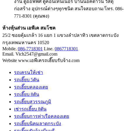
งาน ตู้ออฟฟิศ ตู้คอนเทนเนอร์ บ้านน็อคดาวน์ วัสดุ
ก่อสร้าง อุปกรณ์ต่างๆทุกชนิด สนใจสอบถาม/โทร. 086-
771-8301 (คุณพง)
ห้างหุ้นส่วน เอพีเค สมโชค
25/2 ซอยคุ้มเกล้า 16 แยก 1 แขวงลำปลาทิว เขตลาดกระบัง
กรุงเทพมหานคร 10520
Mobile.
086-7718301
Line.
0867718301
Email. Vich2547@gmail.com
Website www.เอพีเครถเฮี๊ยบรับจ้าง.com
รถเครนให้เช่า
รถเฮี๊ยบ 5ตัน
รถเฮี๊ยบคลองเตย
รถเฮี๊ยบ 8ตัน
รถเฮี๊ยบสุวรรณภูมิ
เช่ารถเฮี๊ยบ 8ตัน
รถเฮี๊ยบการท่าเรือคลองเตย
รถเฮี๊ยบนิคมลาดกระบัง
รถเฮี๊ยบรับจ้างมีนบุรี