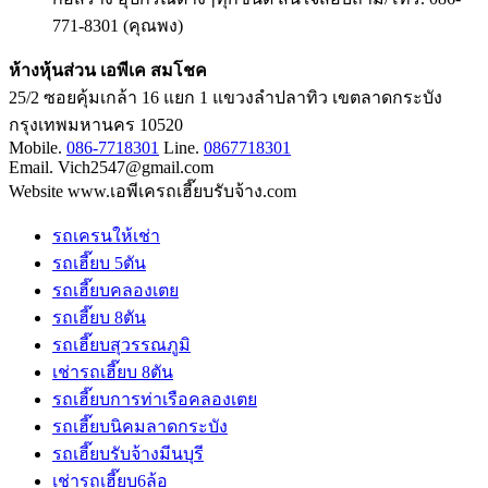
771-8301 (คุณพง)
ห้างหุ้นส่วน เอพีเค สมโชค
25/2 ซอยคุ้มเกล้า 16 แยก 1 แขวงลำปลาทิว เขตลาดกระบัง
กรุงเทพมหานคร 10520
Mobile.
086-7718301
Line.
0867718301
Email. Vich2547@gmail.com
Website www.เอพีเครถเฮี๊ยบรับจ้าง.com
รถเครนให้เช่า
รถเฮี๊ยบ 5ตัน
รถเฮี๊ยบคลองเตย
รถเฮี๊ยบ 8ตัน
รถเฮี๊ยบสุวรรณภูมิ
เช่ารถเฮี๊ยบ 8ตัน
รถเฮี๊ยบการท่าเรือคลองเตย
รถเฮี๊ยบนิคมลาดกระบัง
รถเฮี๊ยบรับจ้างมีนบุรี
เช่ารถเฮี๊ยบ6ล้อ