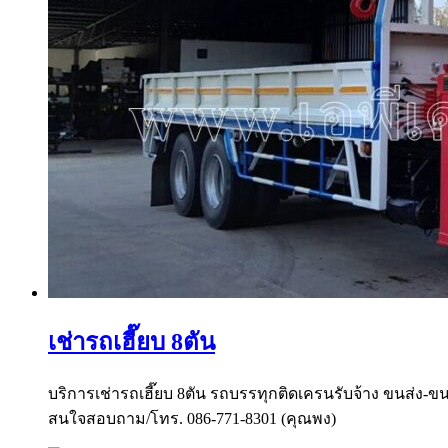
เช่ารถเฮี๊ยบ 8ตัน
บริการเช่ารถเฮี๊ยบ 8ตัน รถบรรทุกติดเครนรับจ้าง ขนส่ง-ขนย
สนใจสอบถาม/โทร. 086-771-8301 (คุณพง)