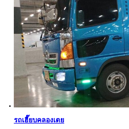
รถเฮี๊ยบคลองเตย