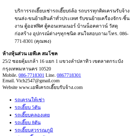
บริการรถเฮี๊ยบเช่ารถเฮี๊ยบ6ล้อ รถบรรทุกติดเครนรับจ้าง
ขนส่ง-ขนย้ายสินค้าทั่วประเทศ รับขนย้ายเครื่องจักร-ชิ้น
งาน ตู้ออฟฟิศ ตู้คอนเทนเนอร์ บ้านน็อคดาวน์ วัสดุ
ก่อสร้าง อุปกรณ์ต่างๆทุกชนิด สนใจสอบถาม/โทร. 086-
771-8301 (คุณพง)
ห้างหุ้นส่วน เอพีเค สมโชค
25/2 ซอยคุ้มเกล้า 16 แยก 1 แขวงลำปลาทิว เขตลาดกระบัง
กรุงเทพมหานคร 10520
Mobile.
086-7718301
Line.
0867718301
Email. Vich2547@gmail.com
Website www.เอพีเครถเฮี๊ยบรับจ้าง.com
รถเครนให้เช่า
รถเฮี๊ยบ 5ตัน
รถเฮี๊ยบคลองเตย
รถเฮี๊ยบ 8ตัน
รถเฮี๊ยบสุวรรณภูมิ