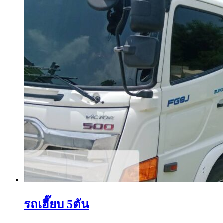
รถเฮี๊ยบ 5ตัน