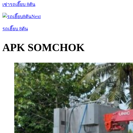
เช่ารถเฮี๊ยบ 8ตัน
Next
รถเฮี๊ยบ 8ตัน
APK SOMCHOK