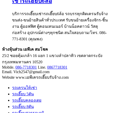
เช่ารถเฮี๊ยบ6ล้อ
บริการรถเฮี๊ยบเช่ารถเฮี๊ยบ6ล้อ รถบรรทุกติดเครนรับจ้าง
ขนส่ง-ขนย้ายสินค้าทั่วประเทศ รับขนย้ายเครื่องจักร-ชิ้น
งาน ตู้ออฟฟิศ ตู้คอนเทนเนอร์ บ้านน็อคดาวน์ วัสดุ
ก่อสร้าง อุปกรณ์ต่างๆทุกชนิด สนใจสอบถาม/โทร. 086-
771-8301 (คุณพง)
ห้างหุ้นส่วน เอพีเค สมโชค
25/2 ซอยคุ้มเกล้า 16 แยก 1 แขวงลำปลาทิว เขตลาดกระบัง
กรุงเทพมหานคร 10520
Mobile.
086-7718301
Line.
0867718301
Email. Vich2547@gmail.com
Website www.เอพีเครถเฮี๊ยบรับจ้าง.com
รถเครนให้เช่า
รถเฮี๊ยบ 5ตัน
รถเฮี๊ยบคลองเตย
รถเฮี๊ยบ 8ตัน
รถเฮี๊ยบสุวรรณภูมิ